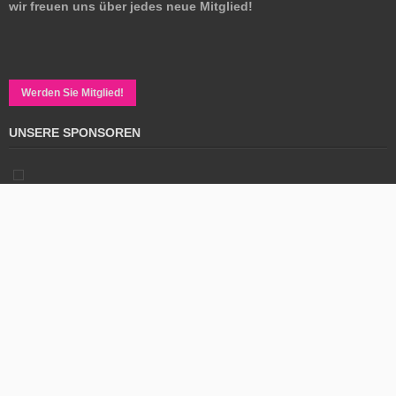
wir freuen uns über
jedes neue Mitglied!
Werden Sie Mitglied!
UNSERE SPONSOREN
Seminarturnhalle
Nagold e.V.