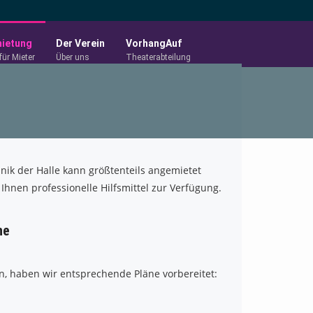
ietung
Der Verein
VorhangAuf
für Mieter
Über uns
Theaterabteilung
hnik der Halle kann größtenteils angemietet
Ihnen professionelle Hilfsmittel zur Verfügung.
ne
n, haben wir entsprechende Pläne vorbereitet: