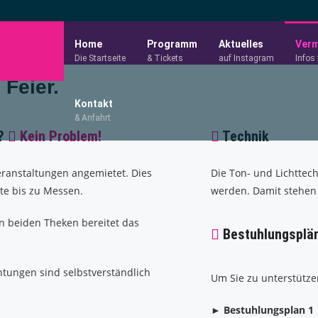
Home
Programm
Aktuelles
Verm
Die Startseite
& Tickets
auf Instagram
Infos 
 Feier.
Kontakt
& Anfahrt
n?
Kein Problem!
Technik
Veranstaltungen angemietet. Dies
Die Ton- und Lichttec
te bis zu Messen.
werden. Damit stehen 
n beiden Theken bereitet das
Bestuhlungsplä
htungen sind selbstverständlich
Um Sie zu unterstütze
► Bestuhlungsplan 1