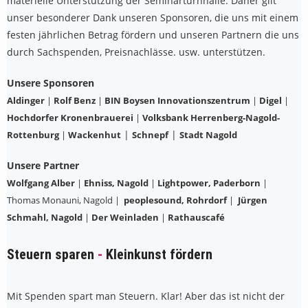
materielle Unterstützung der Seminarturnhalle. Daher gilt
unser besonderer Dank unseren Sponsoren, die uns mit einem
festen jährlichen Betrag fördern und unseren Partnern die uns
durch Sachspenden, Preisnachlässe. usw. unterstützen.
Unsere Sponsoren
Aldinger
|
Rolf Benz
|
BIN Boysen Innovationszentrum
|
Digel
|
Hochdorfer Kronenbrauerei
|
Volksbank Herrenberg-Nagold-
|
|
Rottenburg
|
Wackenhut
Schnepf
Stadt Nagold
Unsere Partner
Wolfgang Alber
|
Ehniss, Nagold
|
Lightpower, Paderborn
|
Thomas Monauni, Nagold |
peoplesound, Rohrdorf
|
Jürgen
Schmahl, Nagold
|
Der Weinladen
|
Rathauscafé
Steuern sparen
-
Kleinkunst fördern
Mit Spenden spart man Steuern. Klar! Aber das ist nicht der