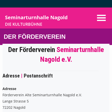
Seminarturnhalle Nagold
DIE KULTURBÜHNE
Home
DER FÖRDERVEREIN
Programm
Der Förderverein
Seminarturnhalle
Aktuelles
Nagold e.V.
Vermietung
Adresse
|
Postanschrift
Der Verein
VorhangAuf
Adresse
Förderverein Alte Seminarturnhalle Nagold e.V.
Kontakt
Lange Strasse 5
72202 Nagold