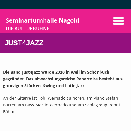
Seminarturnhalle Nagold
DIE KULTURBÜHNE
Home
JUST4JAZZ
Programm
Aktuelles
Die Band Just4Jazz wurde 2020 in Weil im Schönbuch
Vermietung
gegründet. Das abwechslungsreiche Repertoire besteht aus
groovigen Stücken, Swing und Latin Jazz.
Der Verein
An der Gitarre ist Tobi Wernado zu hören, am Piano Stefan
VorhangAuf
Burrer, am Bass Martin Wernado und am Schlagzeug Benni
Böhm.
Kontakt