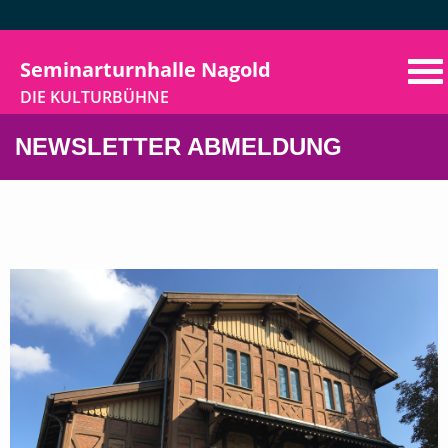
Seminarturnhalle Nagold
DIE KULTURBÜHNE
Home
NEWSLETTER ABMELDUNG
Programm
Aktuelles
Vermietung
Der Verein
VorhangAuf
Kontakt