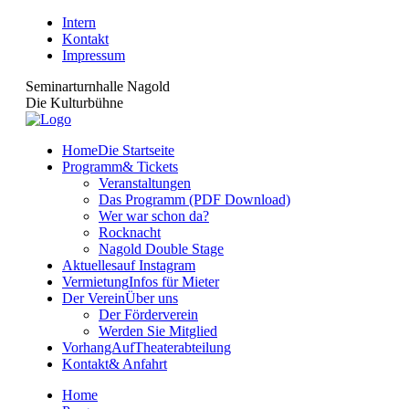
Intern
Kontakt
Impressum
Seminarturnhalle Nagold
Die Kulturbühne
Home
Die Startseite
Programm
& Tickets
Veranstaltungen
Das Programm (PDF Download)
Wer war schon da?
Rocknacht
Nagold Double Stage
Aktuelles
auf Instagram
Vermietung
Infos für Mieter
Der Verein
Über uns
Der Förderverein
Werden Sie Mitglied
VorhangAuf
Theaterabteilung
Kontakt
& Anfahrt
Home