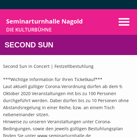
Seminarturnhalle Nagold
DIE KULTURBÜHNE
Home
SECOND SUN
Programm
Second Sun in Concert | Festzeltbestuhlung
Aktuelles
***Wichtige Information für Ihren Ticketkauf***
Vermietung
Laut aktuell gültiger Corona-Verordnung dürfen ab dem 9.
Der Verein
Oktober 2020 Veranstaltungen mit bis zu 100 Personen
durchgeführt werden. Dabei dürfen bis zu 10 Personen ohne
VorhangAuf
Abstandsregelung in einer Reihe, bzw. an einem Tisch
nebeneinander sitzen.
Kontakt
Hinweise zu unseren Veranstaltungen unter Corona-
Bedingungen, sowie den jeweils gültigen Bestuhlungsplan
finden Sie unter www.seminarturnhalle.de