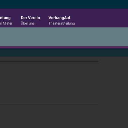
etung
Der Verein
VorhangAuf
ür Mieter
Über uns
Theaterabteilung