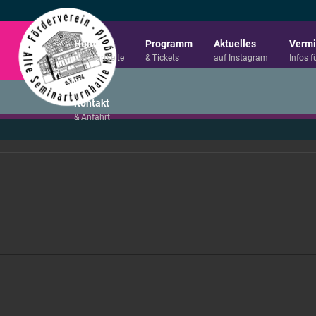
Home
Programm
Aktuelles
Vermi
Die Startseite
& Tickets
auf Instagram
Infos f
Kontakt
& Anfahrt