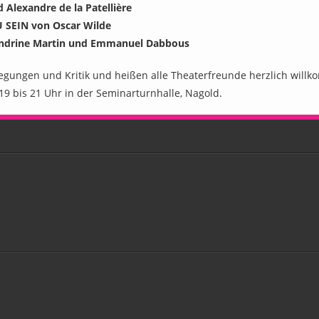
Alexandre de la Patellière
 SEIN von Oscar Wilde
drine Martin und Emmanuel Dabbous
regungen und Kritik und heißen alle Theaterfreunde herzlich wil
9 bis 21 Uhr in der Seminarturnhalle, Nagold.