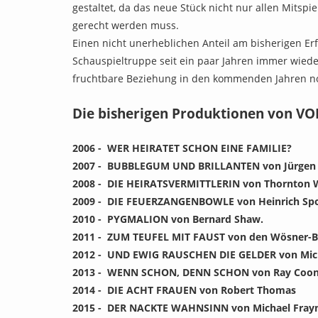
gestaltet, da das neue Stück nicht nur allen Mits
gerecht werden muss.
Einen nicht unerheblichen Anteil am bisherigen Er
Schauspieltruppe seit ein paar Jahren immer wiede
fruchtbare Beziehung in den kommenden Jahren n
Die bisherigen Produktionen von V
2006 - WER HEIRATET SCHON EINE FAMILIE?
2007 - BUBBLEGUM UND BRILLANTEN von Jürgen
2008 - DIE HEIRATSVERMITTLERIN von Thornton W
2009 - DIE FEUERZANGENBOWLE von Heinrich Spo
2010 - PYGMALION von Bernard Shaw.
2011 - ZUM TEUFEL MIT FAUST von den Wösner-B
2012 - UND EWIG RAUSCHEN DIE GELDER von Mic
2013 - WENN SCHON, DENN SCHON von Ray Coo
2014 - DIE ACHT FRAUEN von Robert Thomas
2015 - DER NACKTE WAHNSINN von Michael Fray