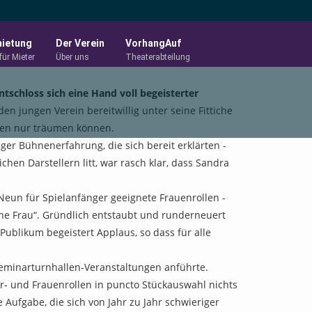
ietung
Der Verein
VorhangAuf
für Mieter
Über uns
Theaterabteilung
schloss sich eine Hand voll begeisterter
n jungen Verein bereitwillig unter seine Fittiche
ppen nur träumen können.
ger Bühnenerfahrung, die sich bereit erklärten -
n Darstellern litt, war rasch klar, dass Sandra
Neun für Spielanfänger geeignete Frauenrollen -
ine Frau“. Gründlich entstaubt und runderneuert
Publikum begeistert Applaus, so dass für alle
Seminarturnhallen-Veranstaltungen anführte.
- und Frauenrollen in puncto Stückauswahl nichts
Aufgabe, die sich von Jahr zu Jahr schwieriger