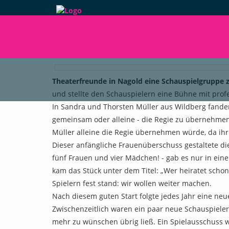
VORHANGAUF
Theaterfreunde in Nagold eine Schauspielgruppe 
und stellte den Schauspielern eine Bühne mit prof
In Sandra und Thorsten Müller aus Wildberg fanden 
gemeinsam oder alleine - die Regie zu übernehmen
Müller alleine die Regie übernehmen würde, da ih
Dieser anfängliche Frauenüberschuss gestaltete di
fünf Frauen und vier Mädchen! - gab es nur in eine
kam das Stück unter dem Titel: „Wer heiratet schon
Spielern fest stand: wir wollen weiter machen.
Nach diesem guten Start folgte jedes Jahr eine ne
Zwischenzeitlich waren ein paar neue Schauspiele
mehr zu wünschen übrig ließ. Ein Spielausschuss w