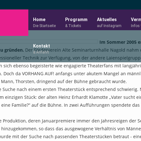
Home
Programm
Aktuelles
Verm
Die Startseite
& Tickets
auf Instagram
Infos 
Im Sommer 2005 ent
Kontakt
zu gründen.
Der Förderverein Alte Seminarturnhalle Nagold nahm de
& Anfahrt
essioneller Technik zur Verfügung, von der andere Laienspielgru
sich ebenso begeisterte wie engagierte Theaterfans mit langjähri
. Doch da VORHANG AUF! anfangs unter akutem Mangel an männliche
r Mann, Thorsten, dringend auf der Bühne gebraucht wurde.
e Suche nach einem ersten Theaterstück entsprechend schwierig. 
m einzigen Stück: der alten Heinz Erhardt Klamotte „Vater sucht e
 eine Familie?“ auf die Bühne. In zwei Aufführungen spendete das 
ue Produktion, deren Januarpremiere immer den Jahresreigen der 
r hinzugekommen, so dass das ausgewogene Verhältnis von Männer
urde mit der Suche nach passenden Theaterstücken betraut - eine 